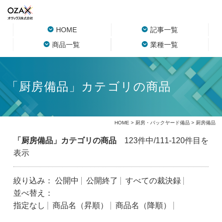
HOME
記事一覧
商品一覧
業種一覧
「厨房備品」カテゴリの商品
HOME
>
厨房・バックヤード備品
> 厨房備品
「厨房備品」カテゴリの商品
123件中/111-120件目を
表示
絞り込み：
公開中
公開終了
すべての裁決録
並べ替え：
指定なし
商品名（昇順）
商品名（降順）