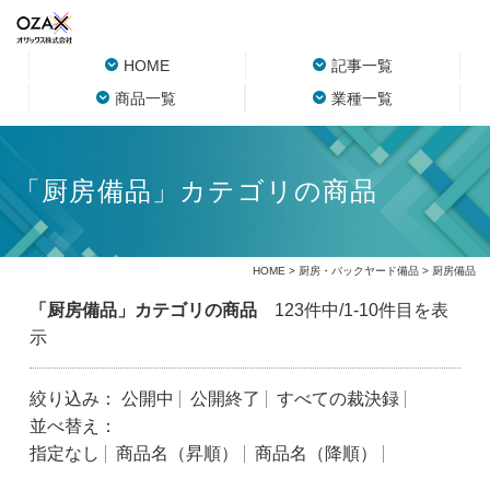
HOME
記事一覧
商品一覧
業種一覧
「厨房備品」カテゴリの商品
HOME
>
厨房・バックヤード備品
> 厨房備品
「厨房備品」カテゴリの商品
123件中/1-10件目を表
示
絞り込み：
公開中
公開終了
すべての裁決録
並べ替え：
指定なし
商品名（昇順）
商品名（降順）