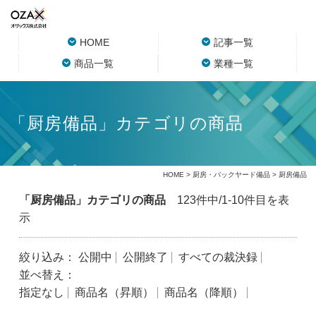
HOME
記事一覧
商品一覧
業種一覧
「厨房備品」カテゴリの商品
HOME
>
厨房・バックヤード備品
> 厨房備品
「厨房備品」カテゴリの商品
123件中/1-10件目を表
示
絞り込み：
公開中
公開終了
すべての裁決録
並べ替え：
指定なし
商品名（昇順）
商品名（降順）