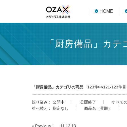
HOME
「厨房備品」カテ
「厨房備品」カテゴリの商品
123件中/121-123件
絞り込み：
公開中
公開終了
すべて
並べ替え：
指定なし
商品名（昇順）
« Previous
1
…
11
12
13