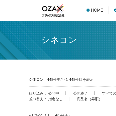
HOME
シネコン
シネコン
448件中/441-448件目を表示
絞り込み：
公開中
公開終了
すべて
並べ替え：
指定なし
商品名（昇順）
« Previous
1
…
43
44
45