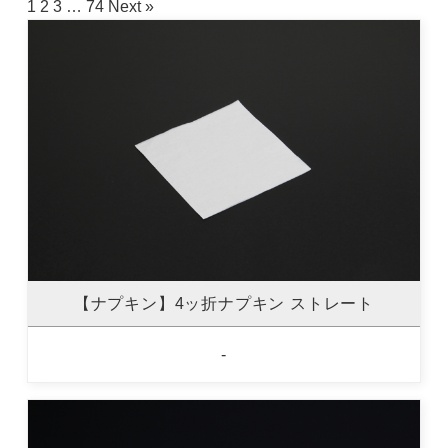
1
2
3
…
74
Next »
【ナプキン】4ッ折ナプキン ストレート
-