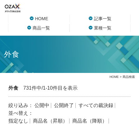
HOME
記事一覧
商品一覧
業種一覧
外食
HOME
> 商品検索
外食
731件中/1-10件目を表示
絞り込み：
公開中
公開終了
すべての裁決録
並べ替え：
指定なし
商品名（昇順）
商品名（降順）