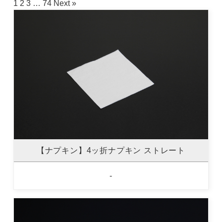
1
2
3
…
74
Next »
【ナプキン】4ッ折ナプキン ストレート
-