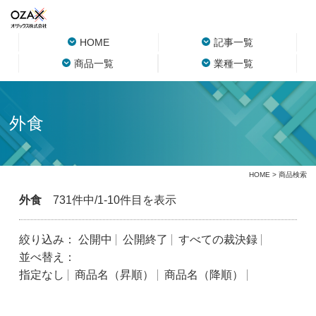
HOME
記事一覧
商品一覧
業種一覧
外食
HOME
> 商品検索
外食
731件中/1-10件目を表示
絞り込み：
公開中
公開終了
すべての裁決録
並べ替え：
指定なし
商品名（昇順）
商品名（降順）