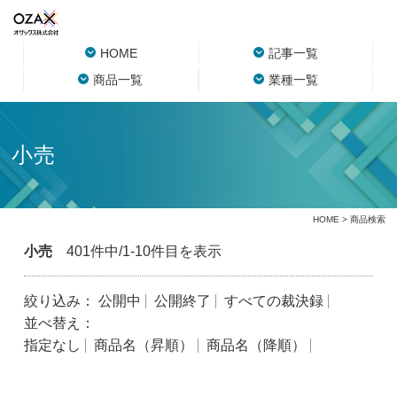
HOME
記事一覧
商品一覧
業種一覧
小売
HOME
> 商品検索
小売
401件中/1-10件目を表示
絞り込み：
公開中
公開終了
すべての裁決録
並べ替え：
指定なし
商品名（昇順）
商品名（降順）