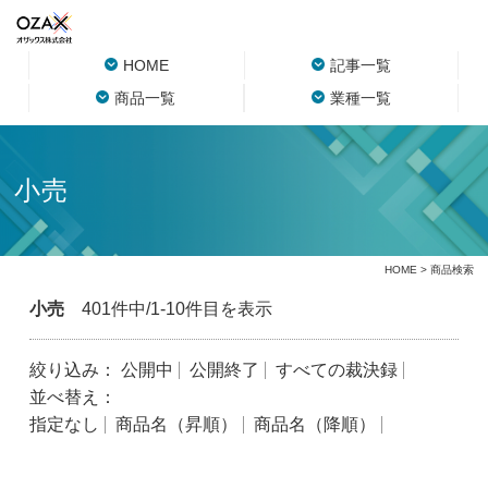
HOME
記事一覧
商品一覧
業種一覧
小売
HOME
> 商品検索
小売
401件中/1-10件目を表示
絞り込み：
公開中
公開終了
すべての裁決録
並べ替え：
指定なし
商品名（昇順）
商品名（降順）