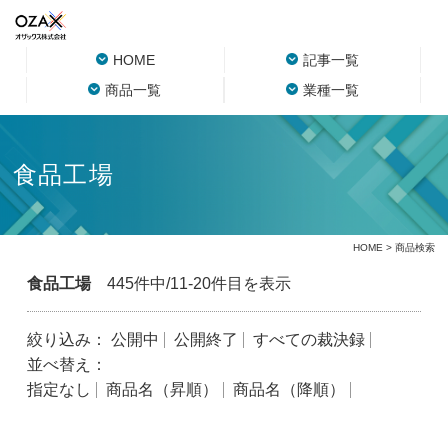
HOME
記事一覧
商品一覧
業種一覧
食品工場
HOME
> 商品検索
食品工場
445件中/11-20件目を表示
絞り込み：
公開中
公開終了
すべての裁決録
並べ替え：
指定なし
商品名（昇順）
商品名（降順）