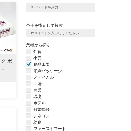
条件を指定して検索
業種から探す
外食
小売
ク ポ
食品工場
 L
印刷パッケージ
メディカル
工場
農業
環境
ホテル
冠婚葬祭
シネコン
給食
ファーストフード