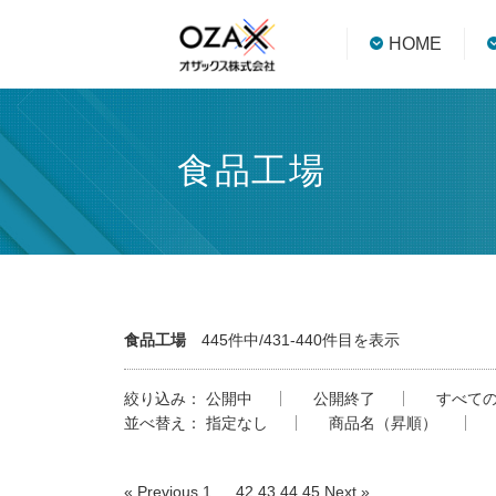
HOME
食品工場
食品工場
445件中/431-440件目を表示
絞り込み：
公開中
公開終了
すべて
並べ替え：
指定なし
商品名（昇順）
« Previous
1
…
42
43
44
45
Next »