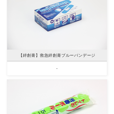
【絆創膏】救急絆創膏ブルーバンデージ
-