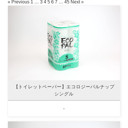
« Previous
1
…
3
4
5
6
7
…
45
Next »
【トイレットペーパー】エコロジーパルナップ
シングル
-