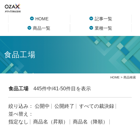
HOME
記事一覧
商品一覧
業種一覧
食品工場
HOME
> 商品検索
食品工場
445件中/41-50件目を表示
絞り込み：
公開中
公開終了
すべての裁決録
並べ替え：
指定なし
商品名（昇順）
商品名（降順）