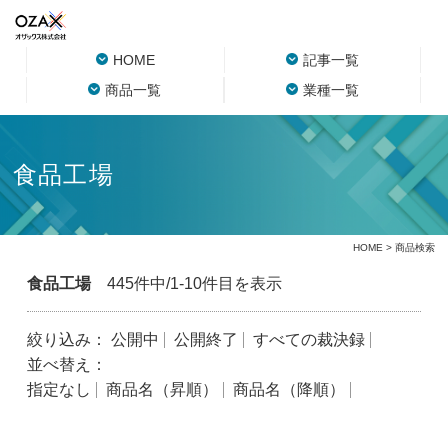
HOME
記事一覧
商品一覧
業種一覧
食品工場
HOME
> 商品検索
食品工場
445件中/1-10件目を表示
絞り込み：
公開中
公開終了
すべての裁決録
並べ替え：
指定なし
商品名（昇順）
商品名（降順）