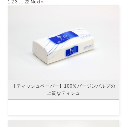
1
2
3
…
22
Next »
【ティッシュペーパー】100％バージンパルプの
上質なティシュ
-