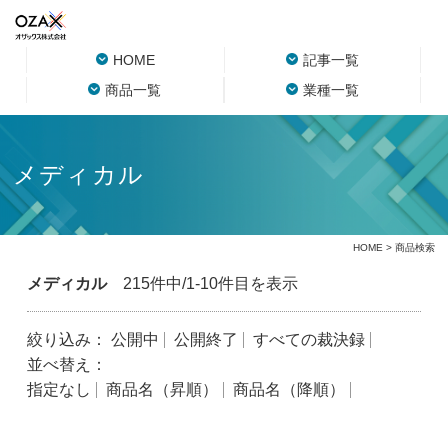
HOME
記事一覧
商品一覧
業種一覧
メディカル
HOME
> 商品検索
メディカル
215件中/1-10件目を表示
絞り込み：
公開中
公開終了
すべての裁決録
並べ替え：
指定なし
商品名（昇順）
商品名（降順）