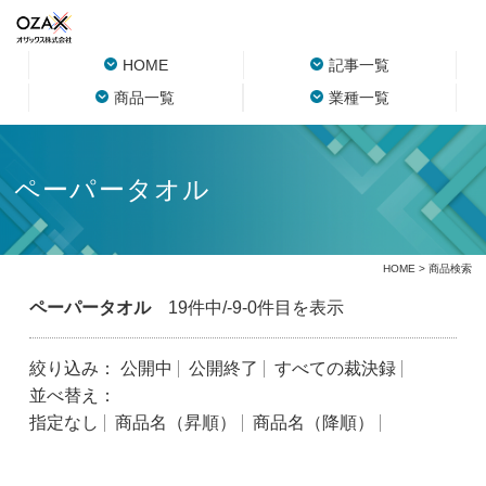
HOME
記事一覧
商品一覧
業種一覧
ペーパータオル
HOME
> 商品検索
ペーパータオル
19件中/-9-0件目を表示
絞り込み：
公開中
公開終了
すべての裁決録
並べ替え：
指定なし
商品名（昇順）
商品名（降順）