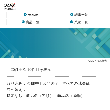
HOME
記事一覧
商品一覧
業種一覧
HOME
> 商品検索
25件中/1-10件目を表示
絞り込み：
公開中
公開終了
すべての裁決録
並べ替え：
指定なし
商品名（昇順）
商品名（降順）