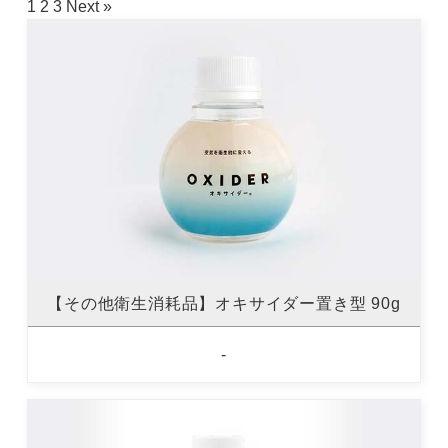
1
2
3
Next »
【その他衛生消耗品】オキサイダー置き型 90g
-