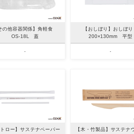
その他容器関係】角軽食
【おしぼり】おしぼ
OS-18L 蓋
200×130mm 平型
-
-
トロー】サステナペーパー
【木・竹製品】サステナ