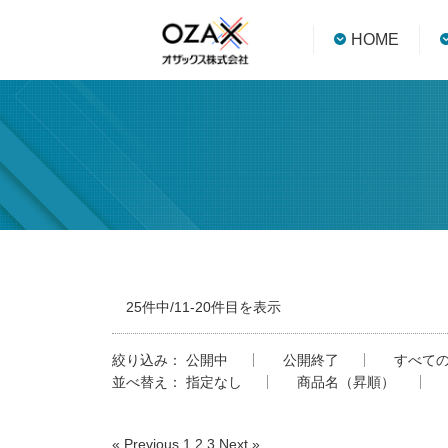
HOME
25件中/11-20件目を表示
絞り込み：
公開中
公開終了
すべて
並べ替え：
指定なし
商品名（昇順）
« Previous
1
2
3
Next »