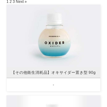
1
2
3
Next »
【その他衛生消耗品】オキサイダー置き型 90g
-