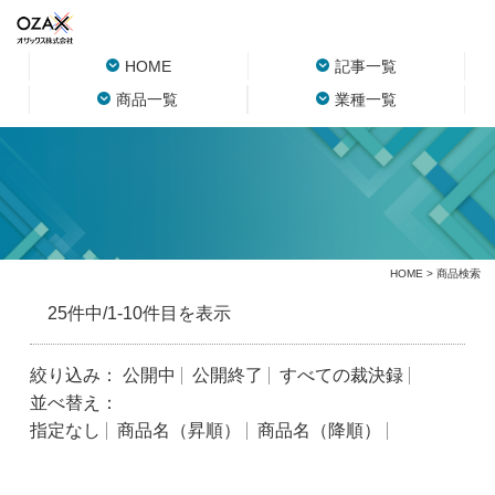
HOME
記事一覧
商品一覧
業種一覧
HOME
> 商品検索
25件中/1-10件目を表示
絞り込み：
公開中
公開終了
すべての裁決録
並べ替え：
指定なし
商品名（昇順）
商品名（降順）