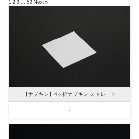
1
2
3
…
59
Next »
【ナプキン】4ッ折ナプキン ストレート
-