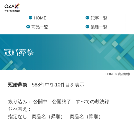
HOME
記事一覧
商品一覧
業種一覧
冠婚葬祭
HOME
> 商品検索
冠婚葬祭
588件中/1-10件目を表示
絞り込み：
公開中
公開終了
すべての裁決録
並べ替え：
指定なし
商品名（昇順）
商品名（降順）