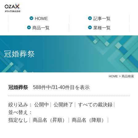
HOME
記事一覧
商品一覧
業種一覧
冠婚葬祭
HOME
> 商品検索
冠婚葬祭
588件中/31-40件目を表示
絞り込み：
公開中
公開終了
すべての裁決録
並べ替え：
指定なし
商品名（昇順）
商品名（降順）