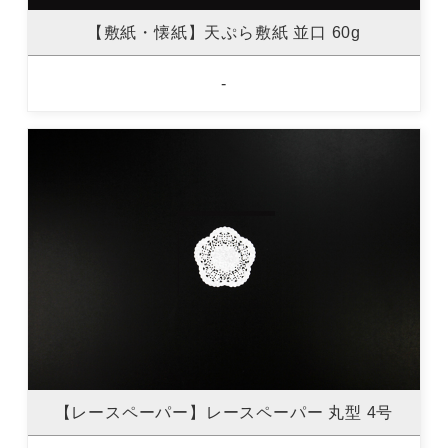
【敷紙・懐紙】天ぷら敷紙 並口 60g
-
【レースペーパー】レースペーパー 丸型 4号