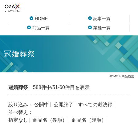
HOME
記事一覧
商品一覧
業種一覧
冠婚葬祭
HOME
> 商品検索
冠婚葬祭
588件中/51-60件目を表示
絞り込み：
公開中
公開終了
すべての裁決録
並べ替え：
指定なし
商品名（昇順）
商品名（降順）