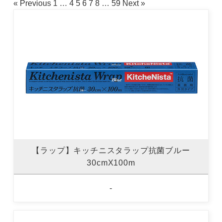
« Previous
1
…
4
5
6
7
8
…
59
Next »
【ラップ】キッチニスタラップ抗菌ブルー
30cmX100m
-