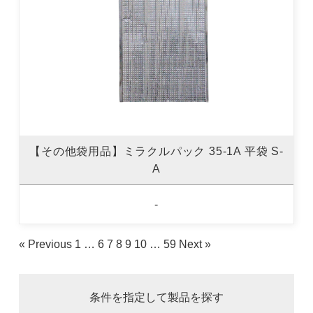
【その他袋用品】ミラクルパック 35-1A 平袋 S-
A
-
« Previous
1
…
6
7
8
9
10
…
59
Next »
条件を指定して製品を探す