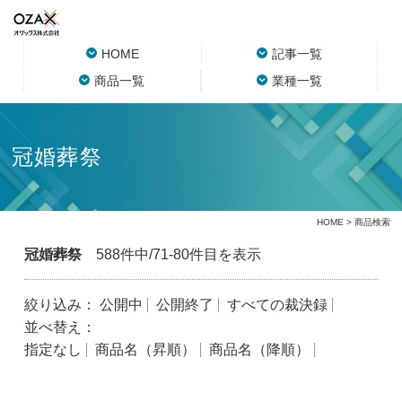
HOME
記事一覧
商品一覧
業種一覧
冠婚葬祭
HOME
> 商品検索
冠婚葬祭
588件中/71-80件目を表示
絞り込み：
公開中
公開終了
すべての裁決録
並べ替え：
指定なし
商品名（昇順）
商品名（降順）