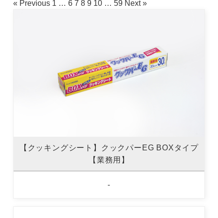
« Previous
1
…
6
7
8
9
10
…
59
Next »
【クッキングシート】クックパーEG BOXタイプ
【業務用】
-