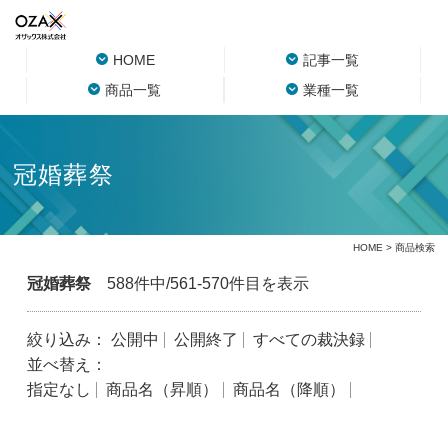
HOME
記事一覧
商品一覧
業種一覧
冠婚葬祭
HOME
> 商品検索
冠婚葬祭
588件中/561-570件目を表示
絞り込み：
公開中
公開終了
すべての裁決録
並べ替え：
指定なし
商品名（昇順）
商品名（降順）