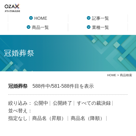
HOME
記事一覧
商品一覧
業種一覧
冠婚葬祭
HOME
> 商品検索
冠婚葬祭
588件中/581-588件目を表示
絞り込み：
公開中
公開終了
すべての裁決録
並べ替え：
指定なし
商品名（昇順）
商品名（降順）