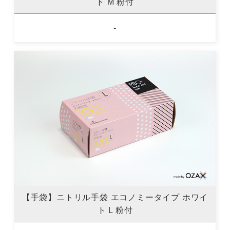
ト M 粉付
-
【手袋】ニトリル手袋 エコノミータイプ ホワイ
ト L 粉付