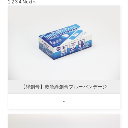
1
2
3
4
Next »
【絆創膏】救急絆創膏ブルーバンデージ
-