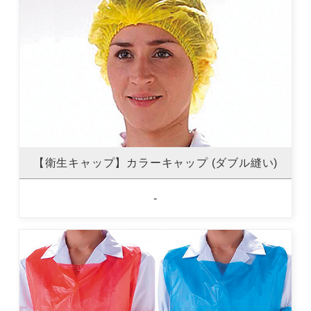
【衛生キャップ】カラーキャップ (ダブル縫い)
-