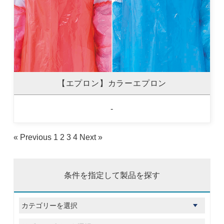
【エプロン】カラーエプロン
-
« Previous
1
2
3
4
Next »
条件を指定して製品を探す