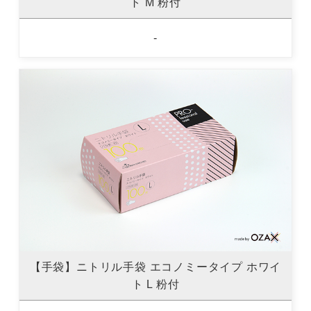
ト M 粉付
-
【手袋】ニトリル手袋 エコノミータイプ ホワイ
ト L 粉付