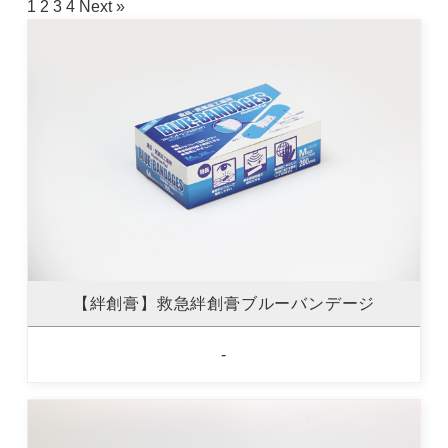
1
2
3
4
Next »
【絆創膏】救急絆創膏ブルーバンデージ
-