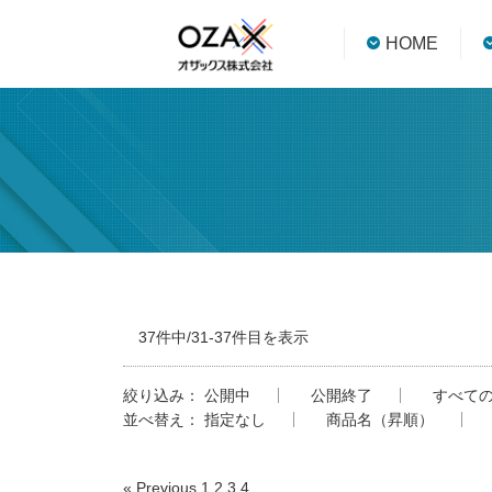
HOME
37件中/31-37件目を表示
絞り込み：
公開中
公開終了
すべて
並べ替え：
指定なし
商品名（昇順）
« Previous
1
2
3
4