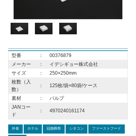
型番
：
00376879
メーカー
：
イデシギョー株式会社
サイズ
：
250×250mm
枚数（入
：
125枚/袋×80袋/ケース
数）
素材
：
パルプ
JANコー
：
4970240161174
ド
外食
ホテル
冠婚葬祭
シネコン
ファーストフード