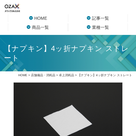
HOME
記事一覧
商品一覧
業種一覧
【ナプキン】4ッ折ナプキン ストレ
ート
HOME
>
店舗備品・消耗品
>
卓上消耗品
> 【ナプキン】4ッ折ナプキン ストレート