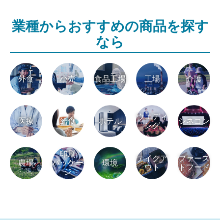
業種から
おすすめの商品を探す
なら
外食
小売
食品工場
工場
介護
ウエディ
医療
給食
ホテル
シネコン
ング
印刷
テイクア
ファース
農場
パッケー
環境
ウト
ト
フード
ジ