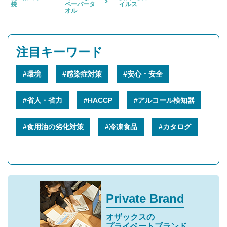
袋
ペーパータ
イルス
オル
注目キーワード
#環境
#感染症対策
#安心・安全
#省人・省力
#HACCP
#アルコール検知器
#食用油の劣化対策
#冷凍食品
#カタログ
Private Brand
オザックスの
プライベートブランド