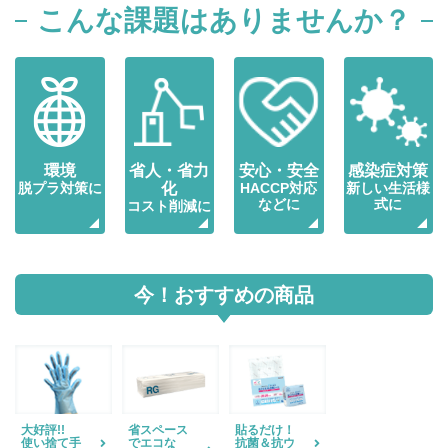
こんな課題はありませんか？
環境
省人・省力
安心・安全
感染症対策
脱プラ対策に
化
HACCP対応
新しい生活様
などに
式に
コスト削減に
今！おすすめの商品
大好評!!
省スペース
貼るだけ！
使い捨て手
でエコな
抗菌＆抗ウ