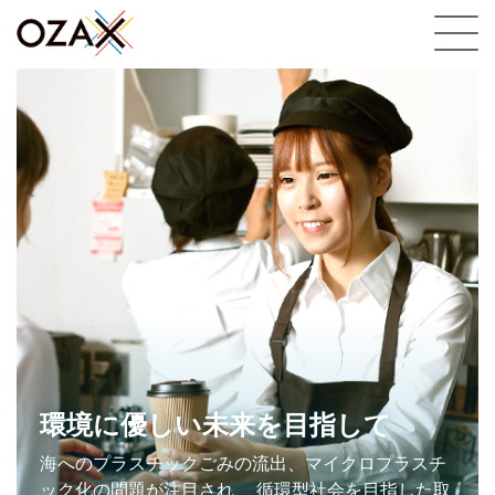
メニュ
新しい生活様式に最適な商品を
新しい価値観の中で、消費者から求められるニーズ