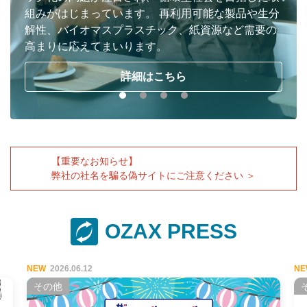
にも大きな変化が生まれています。 史上のニーズを
とらえ、今必要なものをご提案し最短でお届けでき
るようお力添えいたします。
詳細はこちら
詳細はこちら
詳細はこちら
詳細はこちら
【重要なお知らせ】
弊社の社名を騙る偽サイトにご注意ください ＞
OZAX PRESS
2026.06.12
その他