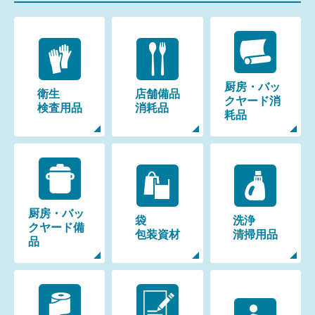
厨房・バッ
衛生
店舗備品
クヤード消
検査用品
消耗品
耗品
厨房・バッ
袋
洗浄
クヤード備
包装資材
清掃用品
品