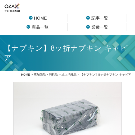
HOME
記事一覧
商品一覧
業種一覧
【ナプキン】8ッ折ナプキン キャビ
ア
HOME
>
店舗備品・消耗品
>
卓上消耗品
> 【ナプキン】8ッ折ナプキン キャビア