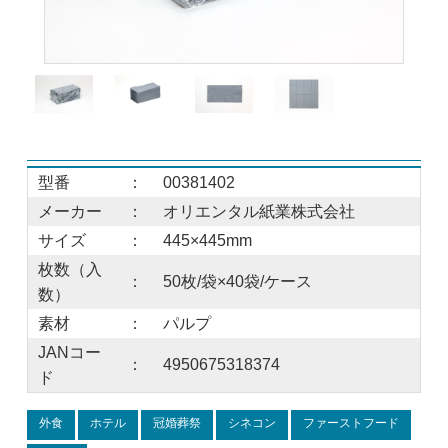
型番
：
00381402
メーカー
：
オリエンタル紙業株式会社
サイズ
：
445×445mm
枚数（入
：
50枚/袋×40袋/ケース
数）
素材
：
パルプ
JANコー
：
4950675318374
ド
外食
ホテル
冠婚葬祭
シネコン
ファーストフード