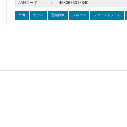
JANコード
：
4950675318640
外食
ホテル
冠婚葬祭
シネコン
ファーストフード