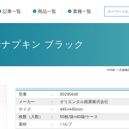
記事一覧
商品一覧
業種一覧
折ナプキン ブラック
HOME
>
店舗備
型番
：
00295640
メーカー
：
オリエンタル紙業株式会社
サイズ
：
445×445mm
枚数（入数）
：
50枚/袋×40袋/ケース
素材
：
パルプ