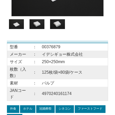
型番
：
00376879
メーカー
：
イデシギョー株式会社
サイズ
：
250×250mm
枚数（入
：
125枚/袋×80袋/ケース
数）
素材
：
パルプ
JANコー
：
4970240161174
ド
外食
ホテル
冠婚葬祭
シネコン
ファーストフード