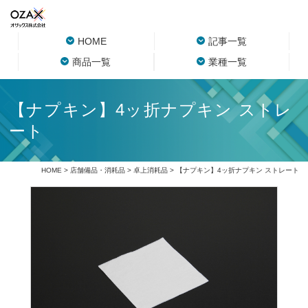
HOME
記事一覧
商品一覧
業種一覧
【ナプキン】4ッ折ナプキン ストレ
ート
HOME
>
店舗備品・消耗品
>
卓上消耗品
> 【ナプキン】4ッ折ナプキン ストレート