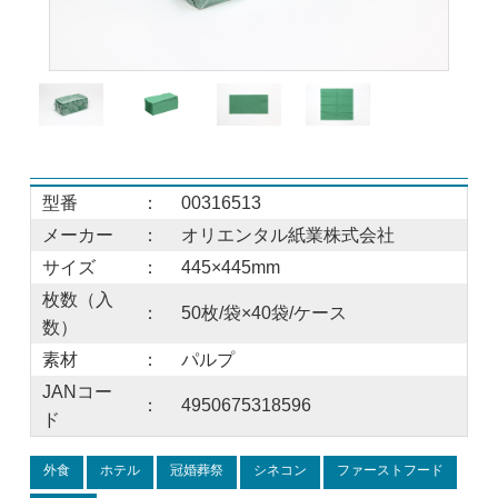
型番
：
00316513
メーカー
：
オリエンタル紙業株式会社
サイズ
：
445×445mm
枚数（入
：
50枚/袋×40袋/ケース
数）
素材
：
パルプ
JANコー
：
4950675318596
ド
外食
ホテル
冠婚葬祭
シネコン
ファーストフード