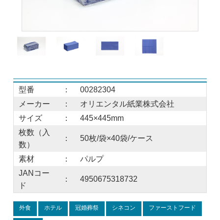
型番
：
00282304
メーカー
：
オリエンタル紙業株式会社
サイズ
：
445×445mm
枚数（入
：
50枚/袋×40袋/ケース
数）
素材
：
パルプ
JANコー
：
4950675318732
ド
外食
ホテル
冠婚葬祭
シネコン
ファーストフード