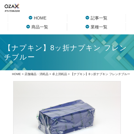
HOME
記事一覧
商品一覧
業種一覧
【ナプキン】8ッ折ナプキン フレン
チブルー
HOME
>
店舗備品・消耗品
>
卓上消耗品
> 【ナプキン】8ッ折ナプキン フレンチブルー