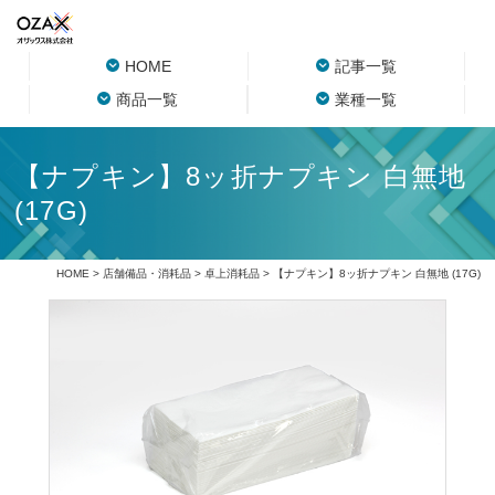
HOME
記事一覧
商品一覧
業種一覧
【ナプキン】8ッ折ナプキン 白無地
(17G)
HOME
>
店舗備品・消耗品
>
卓上消耗品
> 【ナプキン】8ッ折ナプキン 白無地 (17G)