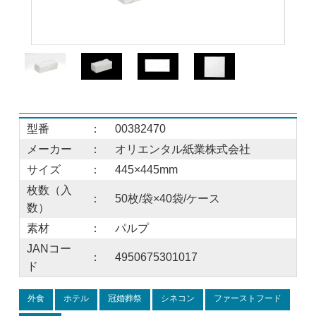
型番
：
00382470
メーカー
：
オリエンタル紙業株式会社
サイズ
：
445×445mm
枚数（入
：
50枚/袋×40袋/ケース
数）
素材
：
パルプ
JANコー
：
4950675301017
ド
外食
ホテル
冠婚葬祭
シネコン
ファーストフード