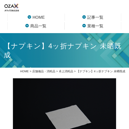
HOME
記事一覧
商品一覧
業種一覧
【ナプキン】4ッ折ナプキン 未晒既
成
HOME
>
店舗備品・消耗品
>
卓上消耗品
> 【ナプキン】4ッ折ナプキン 未晒既成