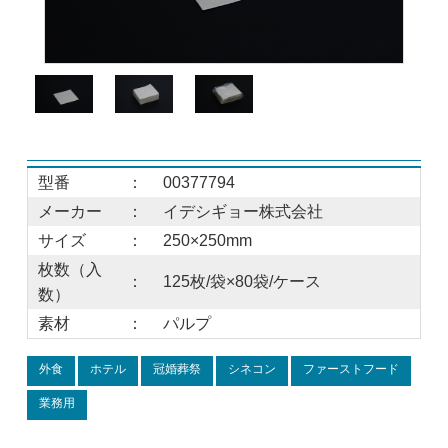
型番
：
00377794
メーカー
：
イデシギョー株式会社
サイズ
：
250×250mm
枚数（入
：
125枚/袋×80袋/ケース
数）
素材
：
パルプ
外食
ホテル
冠婚葬祭
シネコン
ファーストフード
業務用