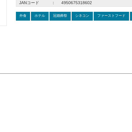
JANコード
：
4950675318602
外食
ホテル
冠婚葬祭
シネコン
ファーストフード