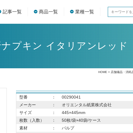
記事一覧
商品一覧
業種一覧
折ナプキン イタリアンレッド
HOME
>
店舗備品・消耗
型番
：
00290041
メーカー
：
オリエンタル紙業株式会社
サイズ
：
445×445mm
枚数（入数）
：
50枚/袋×40袋/ケース
素材
：
パルプ