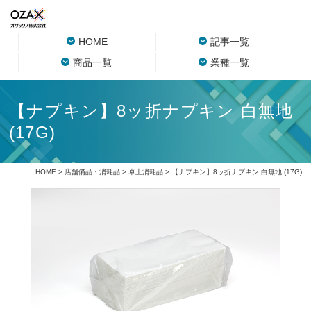
HOME
記事一覧
商品一覧
業種一覧
【ナプキン】8ッ折ナプキン 白無地
(17G)
HOME
>
店舗備品・消耗品
>
卓上消耗品
> 【ナプキン】8ッ折ナプキン 白無地 (17G)