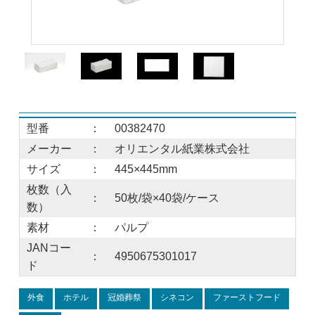
型番
：
00382470
メーカー
：
オリエンタル紙業株式会社
サイズ
：
445×445mm
枚数（入
：
50枚/袋×40袋/ケース
数）
素材
：
パルプ
JANコー
：
4950675301017
ド
外食
ホテル
冠婚葬祭
シネコン
ファーストフード