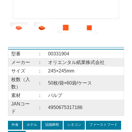
型番
：
00331904
メーカー
：
オリエンタル紙業株式会社
サイズ
：
245×245mm
枚数（入
：
50枚/袋×60袋/ケース
数）
素材
：
パルプ
JANコー
：
4950675317186
ド
外食
ホテル
冠婚葬祭
シネコン
ファーストフード