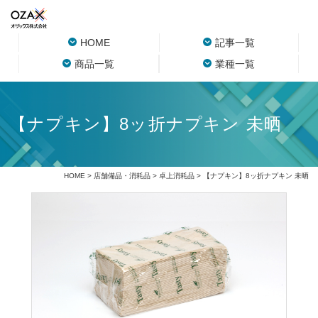
HOME
記事一覧
商品一覧
業種一覧
【ナプキン】8ッ折ナプキン 未晒
HOME
>
店舗備品・消耗品
>
卓上消耗品
> 【ナプキン】8ッ折ナプキン 未晒