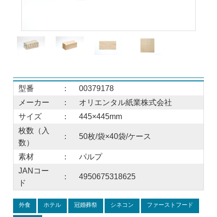
型番
：
00379178
メーカー
：
オリエンタル紙業株式会社
サイズ
：
445×445mm
枚数（入
：
50枚/袋×40袋/ケース
数）
素材
：
パルプ
JANコー
：
4950675318625
ド
外食
ホテル
冠婚葬祭
シネコン
ファーストフード