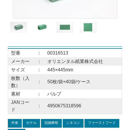
型番
：
00316513
メーカー
：
オリエンタル紙業株式会社
サイズ
：
445×445mm
枚数（入
：
50枚/袋×40袋/ケース
数）
素材
：
パルプ
JANコー
：
4950675318596
ド
外食
ホテル
冠婚葬祭
シネコン
ファーストフード