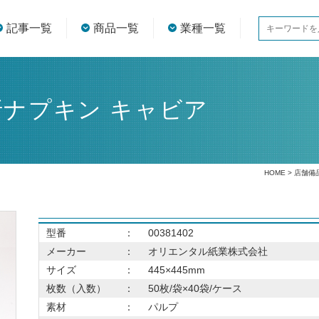
記事一覧
商品一覧
業種一覧
折ナプキン キャビア
HOME
>
店舗備
型番
：
00381402
メーカー
：
オリエンタル紙業株式会社
サイズ
：
445×445mm
枚数（入数）
：
50枚/袋×40袋/ケース
素材
：
パルプ