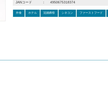
JANコード
：
4950675318374
外食
ホテル
冠婚葬祭
シネコン
ファーストフード