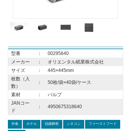
型番
：
00295640
メーカー
：
オリエンタル紙業株式会社
サイズ
：
445×445mm
枚数（入
：
50枚/袋×40袋/ケース
数）
素材
：
パルプ
JANコー
：
4950675318640
ド
外食
ホテル
冠婚葬祭
シネコン
ファーストフード