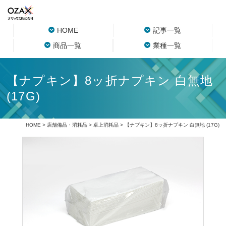
HOME
記事一覧
商品一覧
業種一覧
【ナプキン】8ッ折ナプキン 白無地
(17G)
HOME
>
店舗備品・消耗品
>
卓上消耗品
> 【ナプキン】8ッ折ナプキン 白無地 (17G)