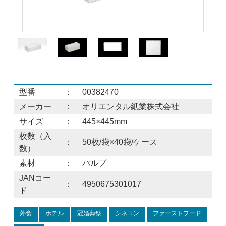
型番
：
00382470
メーカー
：
オリエンタル紙業株式会社
サイズ
：
445×445mm
枚数（入
：
50枚/袋×40袋/ケース
数）
素材
：
パルプ
JANコー
：
4950675301017
ド
外食
ホテル
冠婚葬祭
シネコン
ファーストフード