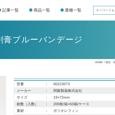
記事一覧
商品一覧
業種一覧
創膏ブルーバンデージ
HOME
>
衛生・
型番
：
00223073
メーカー
：
阿蘇製薬株式会社
サイズ
：
19×72mm
枚数（入数）
：
200枚/箱×50箱/ケース
素材
：
ポリオレフィン