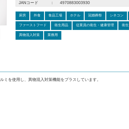
JANコード
：
4970883003930
厨房
外食
食品工場
ホテル
冠婚葬祭
シネコン
ファーストフード
衛生用品
従業員の衛生・健康管理
衛生
異物混入対策
業務用
ルミを使用し、異物混入対策機能をプラスしています。