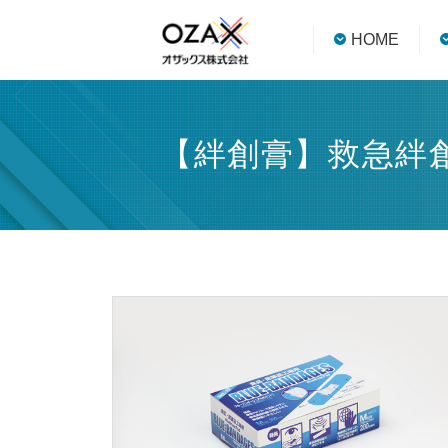
HOME
【絆創膏】救急絆