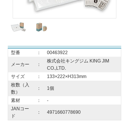
型番
：
00463922
株式会社キングジム KING JIM
メーカー
：
CO.,LTD.
サイズ
：
133×222×H313mm
枚数（入
：
1個
数）
素材
：
-
JANコー
：
4971660778690
ド