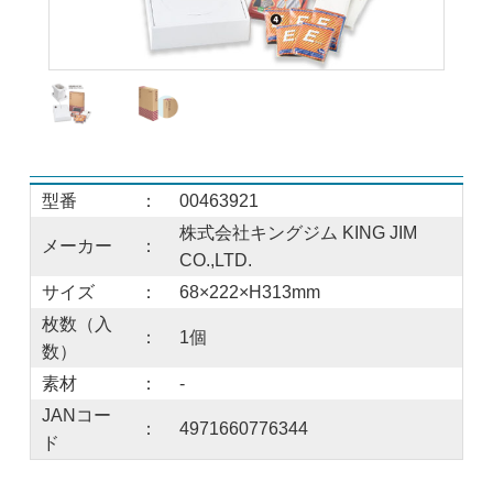
型番
：
00463921
株式会社キングジム KING JIM
メーカー
：
CO.,LTD.
サイズ
：
68×222×H313mm
枚数（入
：
1個
数）
素材
：
-
JANコー
：
4971660776344
ド