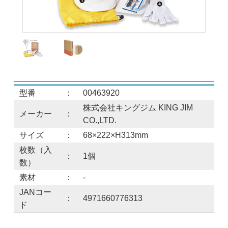
型番
：
00463920
株式会社キングジム KING JIM
メーカー
：
CO.,LTD.
サイズ
：
68×222×H313mm
枚数（入
：
1個
数）
素材
：
-
JANコー
：
4971660776313
ド