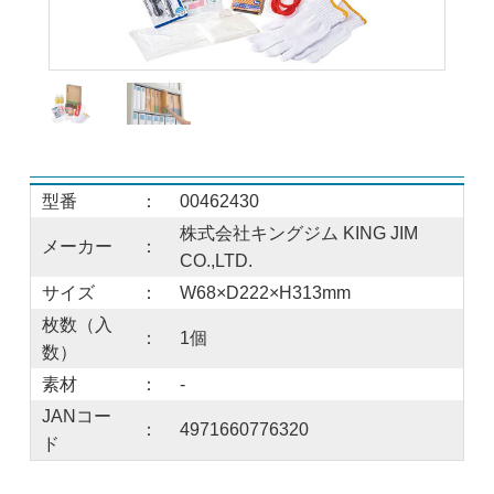
型番
：
00462430
株式会社キングジム KING JIM
メーカー
：
CO.,LTD.
サイズ
：
W68×D222×H313mm
枚数（入
：
1個
数）
素材
：
-
JANコー
：
4971660776320
ド